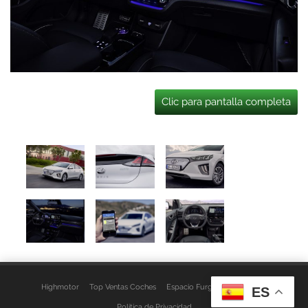
Clic para pantalla completa
Highmotor
Top Ventas Coches
Espacio Furgo
Aviso Legal
ES
Política de Privacidad