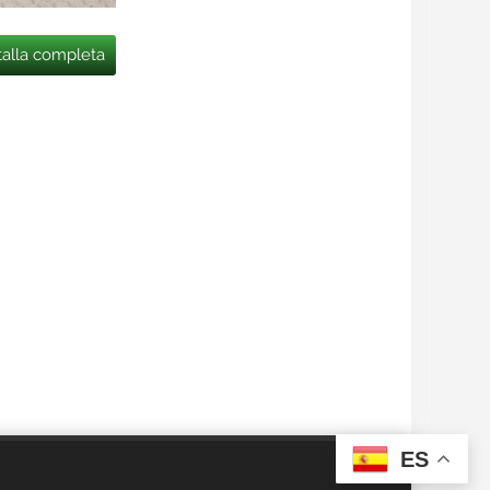
talla completa
ES