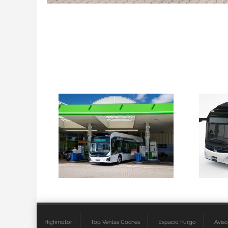
Highmotor
Top Ventas Coches
Espacio Furgo
Aviso