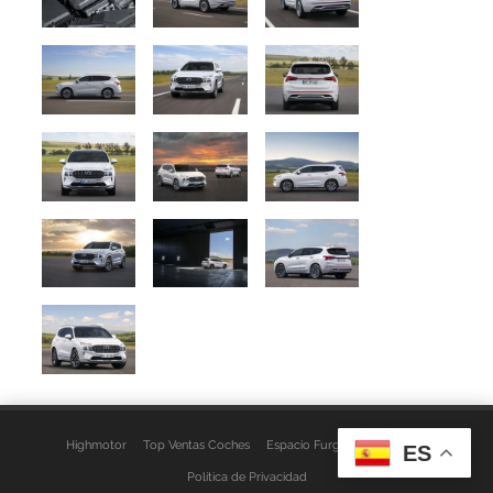
Highmotor
Top Ventas Coches
Espacio Furgo
Aviso Legal
ES
Política de Privacidad