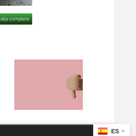
talla completa
ES