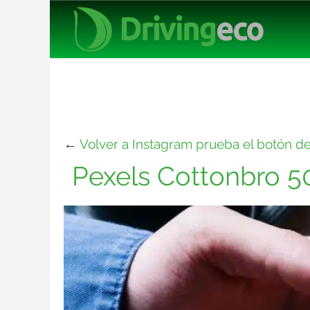
←
Volver a Instagram prueba el botón d
Pexels Cottonbro 