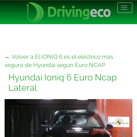
Desp
nave
←
Volver a El IONIQ 6 es el eléctrico más
seguro de Hyundai según Euro NCAP
Hyundai Ioniq 6 Euro Ncap
Lateral