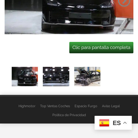
Clic para pantalla completa
Highmotor
Top Ventas Coches
Espacio Furgo
Aviso Legal
Política de Privacidad
ES