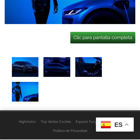
Clic para pantalla completa
Highmotor
Top Ventas Coches
Espacio Furgo
Aviso Legal
ES
Política de Privacidad