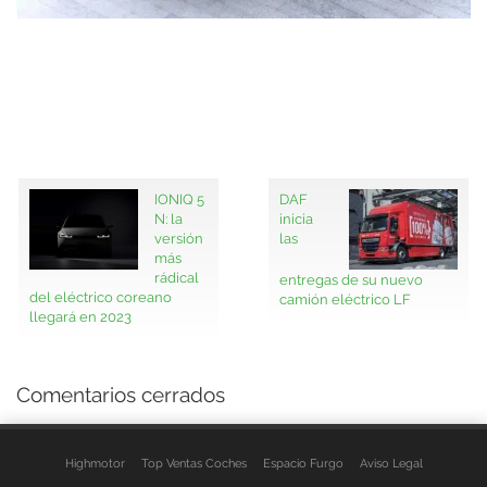
IONIQ 5
DAF
N: la
inicia
versión
las
más
rádical
entregas de su nuevo
del eléctrico coreano
camión eléctrico LF
llegará en 2023
Comentarios cerrados
Highmotor
Top Ventas Coches
Espacio Furgo
Aviso Legal