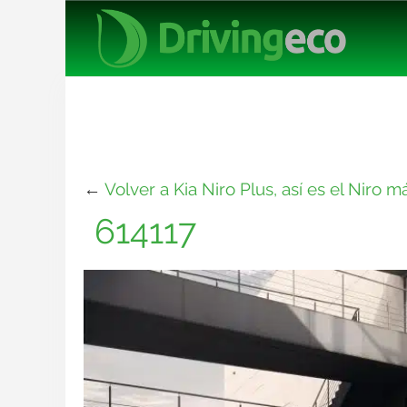
←
Volver a Kia Niro Plus, así es el Niro 
614117