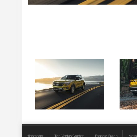
Highmotor
Top Ventas Coches
Espacio Furgo
Aviso