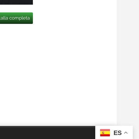
talla completa
ES