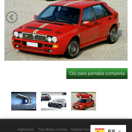
Clic para pantalla completa
Highmotor
Top Ventas Coches
Espacio Furgo
Aviso Legal
ES