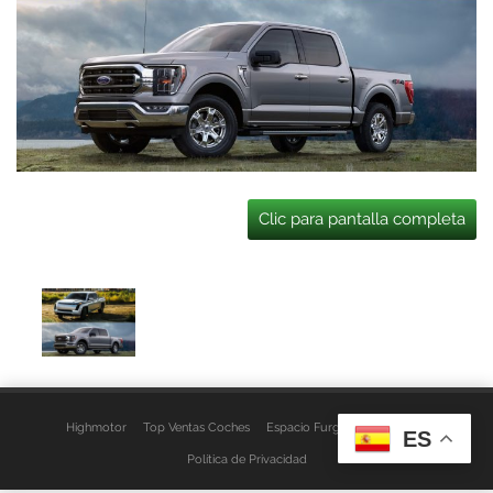
Clic para pantalla completa
Highmotor
Top Ventas Coches
Espacio Furgo
Aviso Legal
ES
Política de Privacidad