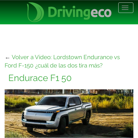
Desp
nave
←
Volver a Vídeo: Lordstown Endurance vs
Ford F-150 ¿cuál de las dos tira más?
Endurace F1 50