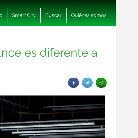
d
Smart City
Buscar
Quiénes somos
nce es diferente a