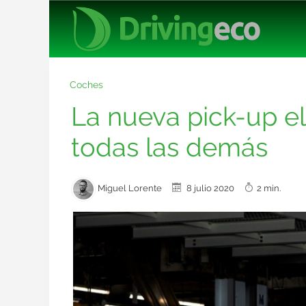
Coches
La nueva pick-up e
todas las demás
Miguel Lorente
8 julio 2020
2 min.