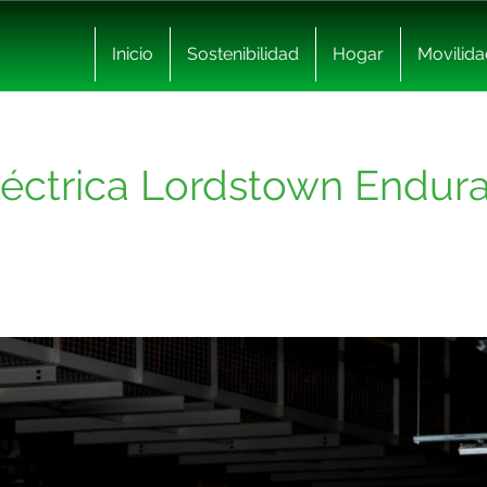
Inicio
Sostenibilidad
Hogar
Movilida
léctrica Lordstown Endura