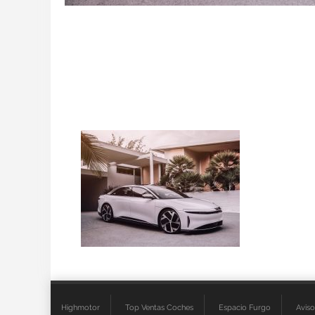
Highmotor
Top Ventas Coches
Espacio Furgo
Aviso