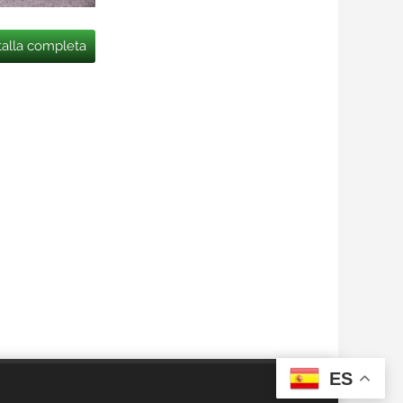
talla completa
ES