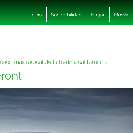
Inicio
Sostenibilidad
Hogar
Movilida
rsión más radical de la berlina californiana
Front