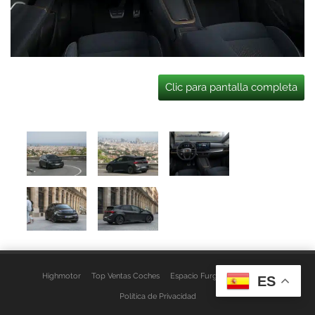
Clic para pantalla completa
Highmotor
Top Ventas Coches
Espacio Furgo
Aviso Legal
ES
Política de Privacidad