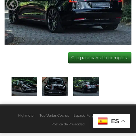
Clic para pantalla completa
Highmotor
Top Ventas Coches
Espacio Furgo
Aviso Legal
ES
Política de Privacidad