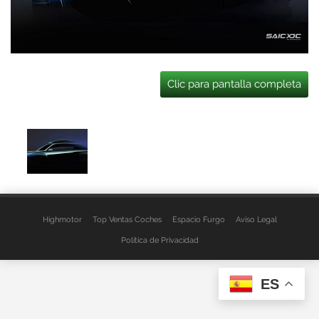
Clic para pantalla completa
Highmotor
Top Ventas Coches
Espacio Furgo
Aviso Legal
Política de Privacidad
ES