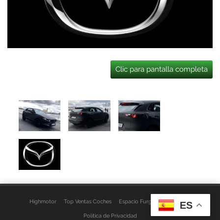
Clic para pantalla completa
Highmotor
Top Ventas Coches
Espacio Furgo
Aviso Legal
ES
Política de Privacidad