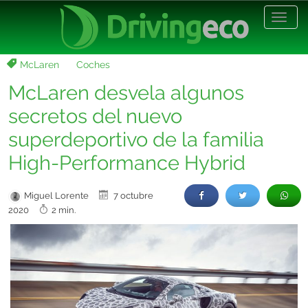
Desp
nave
McLaren
Coches
McLaren desvela algunos
secretos del nuevo
superdeportivo de la familia
High-Performance Hybrid
Miguel Lorente
7 octubre
2020
2 min.