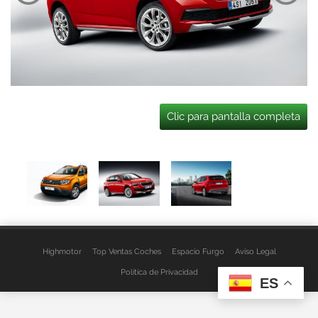
Clic para pantalla completa
Highmotor
Top Ventas Coches
Espacio Furgo
Aviso Legal
Política de Privacidad
ES