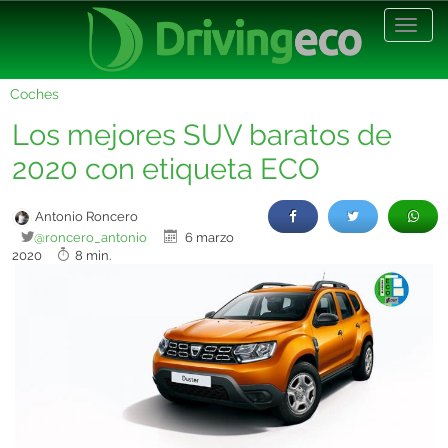
Desp
nave
Coches
Los mejores SUV baratos de
2020 con etiqueta ECO
Antonio Roncero
@roncero_antonio
6 marzo
2020
8 min.