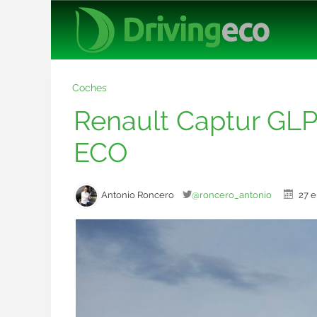
Coches
Renault Captur GLP:
ECO
Antonio Roncero
@roncero_antonio
27 