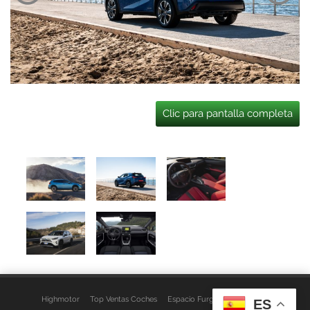
Clic para pantalla completa
Highmotor
Top Ventas Coches
Espacio Furgo
Aviso Legal
ES