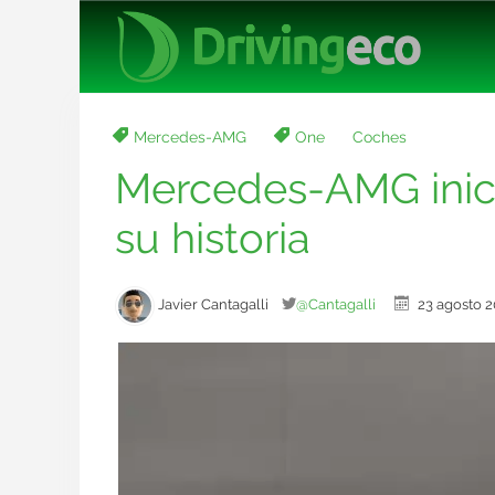
Mercedes-AMG
One
Coches
Mercedes-AMG inici
su historia
Javier Cantagalli
@Cantagalli
23 agosto