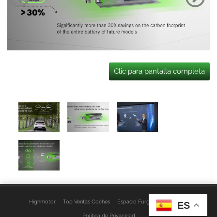
Clic para pantalla completa
Highmotor
Top Ventas Coches
Espacio Furgo
Aviso Legal
ES
Política de Privacidad