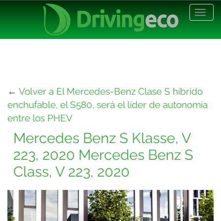
Desp
nave
←
Volver a El Mercedes-Benz Clase S híbrido
enchufable, el S580, será el líder de autonomía
entre los PHEV
Mercedes Benz S Klasse, V
223, 2020 Mercedes Benz S
Class, V 223, 2020