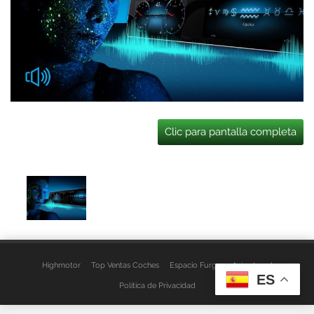
Clic para pantalla completa
Highmotor
Top Ventas Coches
Espacio Furgo
Aviso Legal
ES
Política de Privacidad