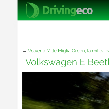
←
Volver a Mille Miglia Green, la mítica 
Volkswagen E Beetl