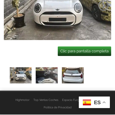
Clic para pantalla completa
Highmotor
Top Ventas Coches
Espacio Furgo
Aviso Legal
ES
Política de Privacidad