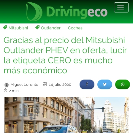
Desp
nave
Mitsubishi
Outlander
Coches
Gracias al precio del Mitsubishi
Outlander PHEV en oferta, lucir
la etiqueta CERO es mucho
más económico
Miguel Lorente
14 julio 2020
2 min.