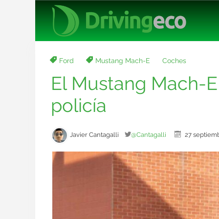
Ford
Mustang Mach-E
Coches
El Mustang Mach-E 
policía
Javier Cantagalli
@Cantagalli
27 septie