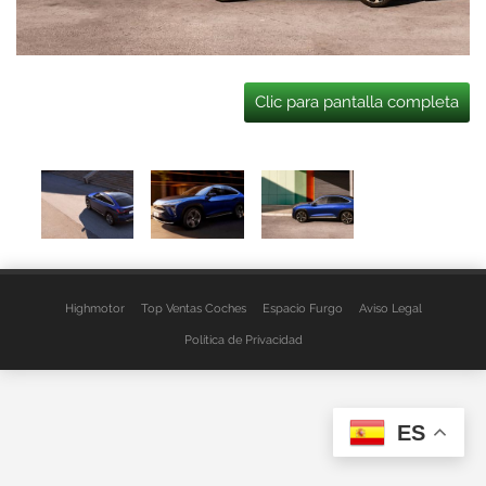
Clic para pantalla completa
Highmotor
Top Ventas Coches
Espacio Furgo
Aviso Legal
Política de Privacidad
ES