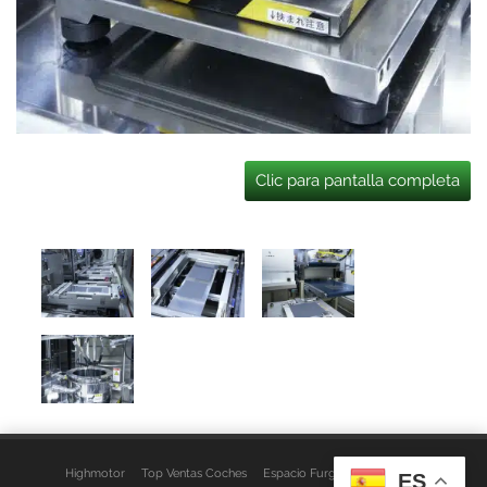
Clic para pantalla completa
Highmotor
Top Ventas Coches
Espacio Furgo
Aviso Legal
ES