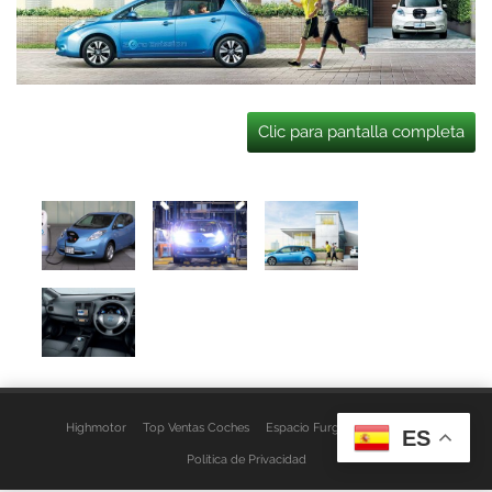
Clic para pantalla completa
Highmotor
Top Ventas Coches
Espacio Furgo
Aviso Legal
ES
Política de Privacidad