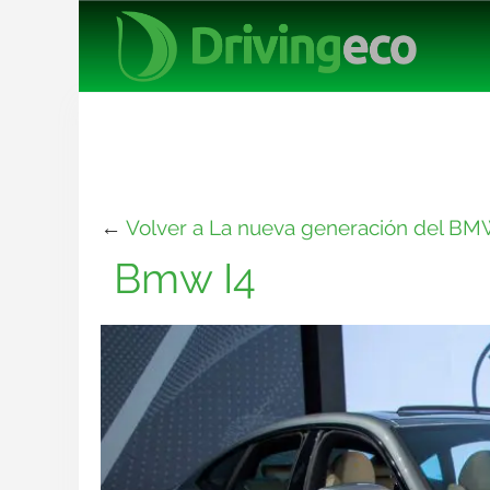
←
Volver a La nueva generación del BMW 
Bmw I4