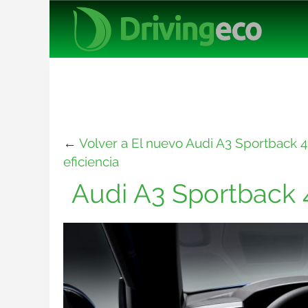
←
Volver a El nuevo Audi A3 Sportback 4
eficiencia
Audi A3 Sportback 4