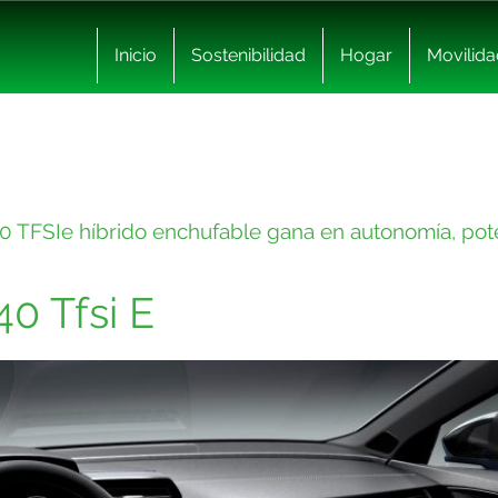
Inicio
Sostenibilidad
Hogar
Movilida
0 TFSIe híbrido enchufable gana en autonomía, pot
0 Tfsi E