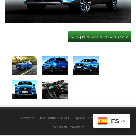
Clic para pantalla completa
Highmotor
Top Ventas Coches
Espacio Furgo
Aviso Legal
ES
Política de Privacidad