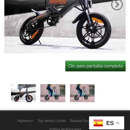
Clic para pantalla completa
Highmotor
Top Ventas Coches
Espacio Furgo
Aviso Legal
ES
Política de Privacidad