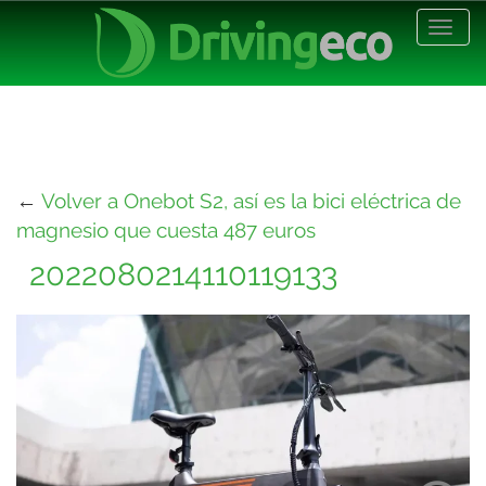
Desp
nave
←
Volver a Onebot S2, así es la bici eléctrica de
magnesio que cuesta 487 euros
2022080214110119133