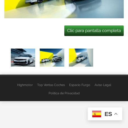
Clic para pantalla completa
Highmotor
Top Ventas Coches
Espacio Furgo
Aviso Legal
Política de Privacidad
ES