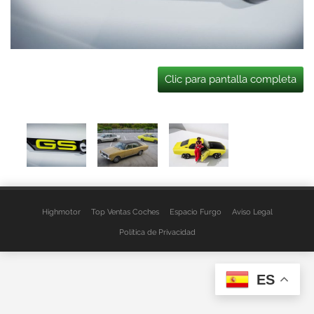
Clic para pantalla completa
Highmotor
Top Ventas Coches
Espacio Furgo
Aviso Legal
Política de Privacidad
ES