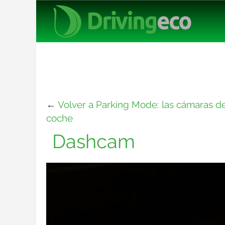
←
Volver a Parking Mode: las cámaras de
coche
Dashcam