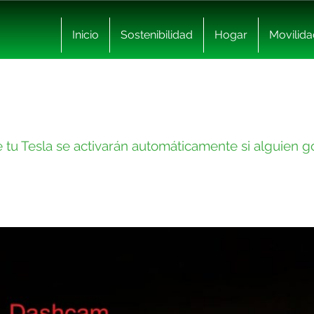
Inicio
Sostenibilidad
Hogar
Movilida
 tu Tesla se activarán automáticamente si alguien g