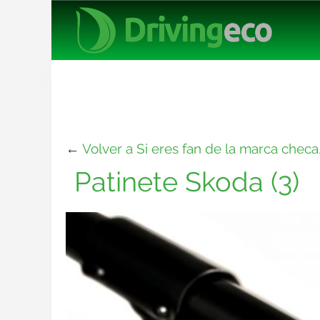
←
Volver a Si eres fan de la marca checa
Patinete Skoda (3)