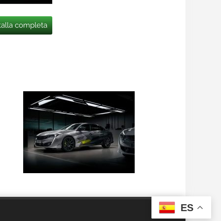
talla completa
ES