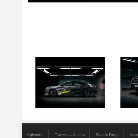
Highmotor
Top Ventas Coches
Espacio Furgo
Aviso