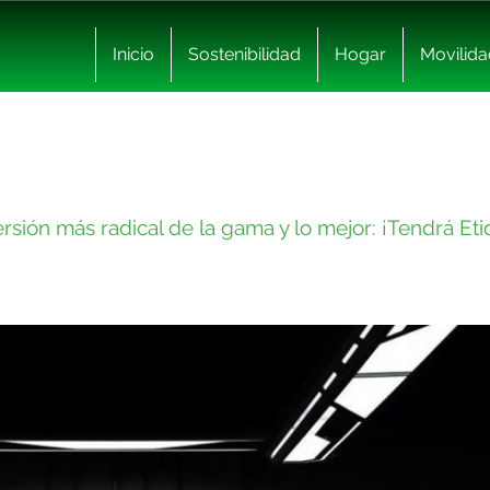
Inicio
Sostenibilidad
Hogar
Movilida
ersión más radical de la gama y lo mejor: ¡Tendrá Et