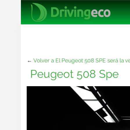
←
Volver a El Peugeot 508 SPE será la v
Peugeot 508 Spe