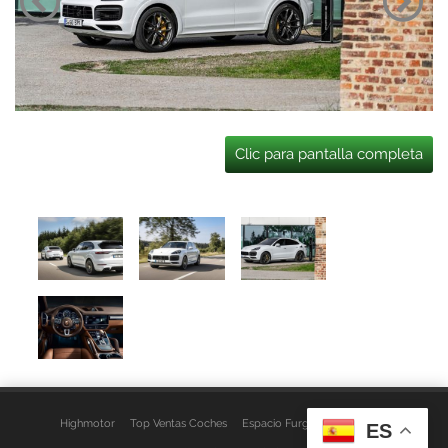
Clic para pantalla completa
Highmotor
Top Ventas Coches
Espacio Furgo
Aviso Legal
ES