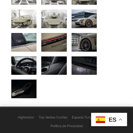
Highmotor
Top Ventas Coches
Espacio Furgo
Aviso Legal
ES
Política de Privacidad