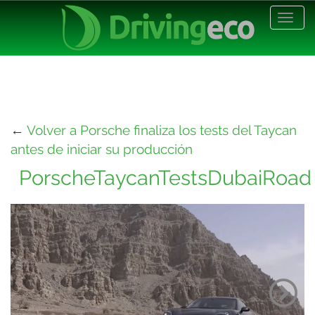
Desp
nave
←
Volver a Porsche finaliza los tests del Taycan
antes de iniciar su producción
PorscheTaycanTestsDubaiRoad