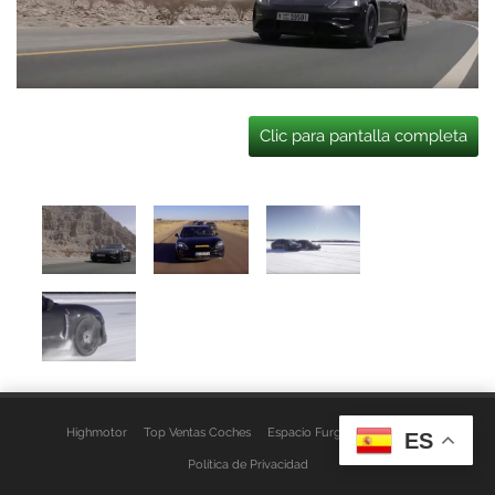
Clic para pantalla completa
Highmotor
Top Ventas Coches
Espacio Furgo
Aviso Legal
ES
Política de Privacidad