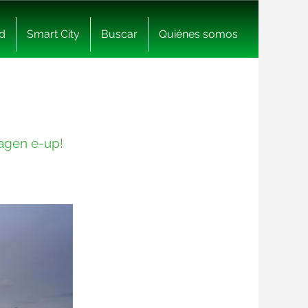
d
Smart City
Buscar
Quiénes somos
wagen e-up!