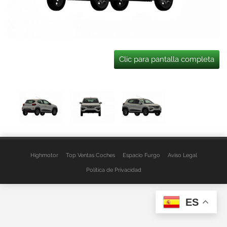
Clic para pantalla completa
Highmotor
Top Ventas Coches
Espacio Furgo
Aviso Legal
Política de Privacidad
ES