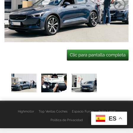
Clic para pantalla completa
Highmotor
Top Ventas Coches
Espacio Furgo
Aviso Legal
ES
Política de Privacidad