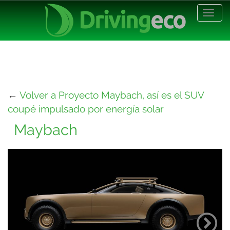
Desp
nave
←
Volver a Proyecto Maybach, así es el SUV
coupé impulsado por energía solar
Maybach